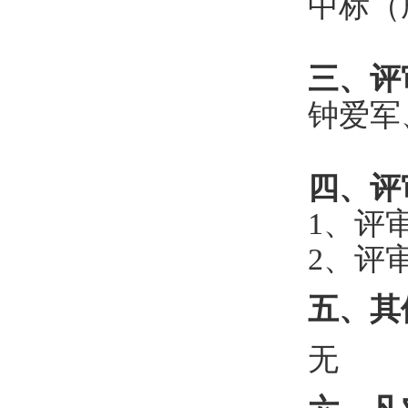
中标（
三
、评
钟爱军
四
、评
1、评
2、评
五
、其
无