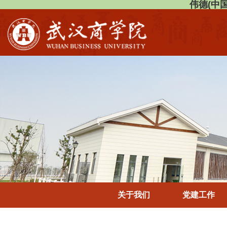
伟德(中国)
关于我们
党建工作