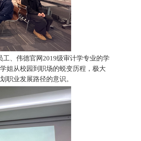
员工、伟德官网
2019
级审计学专业的学
学姐从校园到职场的蜕变历程，极大
划职业发展路径的意识。