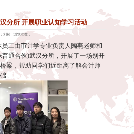
汉分所 开展职业认知学习活动
：刘桢
浏览次数：
体员工由审计学专业负责人陶燕老师和
殊普通合伙
)
武汉分所，开展了一场别开
桥梁，帮助同学们近距离了解会计师
础
。