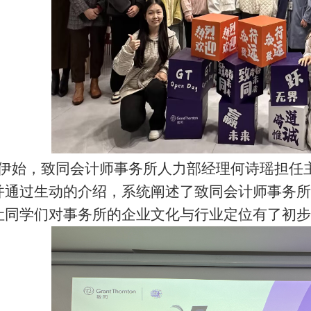
伊始，致同会计师事务所人力部经理何诗瑶担任
并通过生动的介绍，系统阐述了致同会计师事务所
让同学们对事务所的企业文化与行业定位有了初步