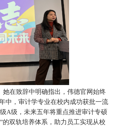
。她在致辞中明确指出，伟德官网始终
一年中，审计学专业在校内成功获批一流
级
A
级，未来五年将重点推进审计专硕
”的双轨培养体系，助力员工实现从校