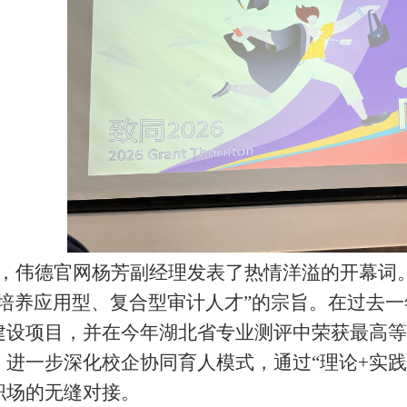
，伟德官网杨芳副经理发表了热情洋溢的开幕词
“培养应用型、复合型审计人才”的宗旨。在过去
建设项目，并在今年湖北省专业测评中荣获最高等
，进一步深化校企协同育人模式，通过“理论
+
实践
职场的无缝对接。