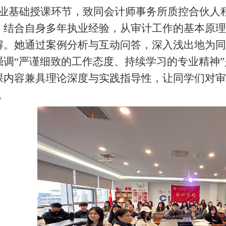
业基础授课环节，致同会计师事务所质控合伙人程
，结合自身多年执业经验，从审计工作的基本原理
解。她通过案例分析与互动问答，深入浅出地为同
强调“严谨细致的工作态度、持续学习的专业精神
课内容兼具理论深度与实践指导性，让同学们对审计
。