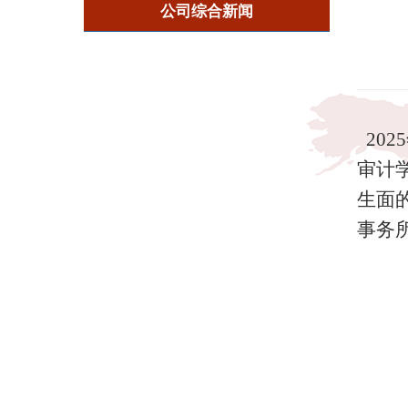
公司综合新闻
2025
审计
生面
事务