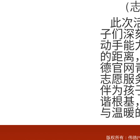
（
此次
子们深
动手能
的距离
德官网
志愿服
伴为孩
谐根基
与温暖
版权所有：伟德(中