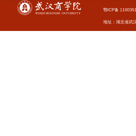
鄂ICP备 110035
地址：湖北省武汉