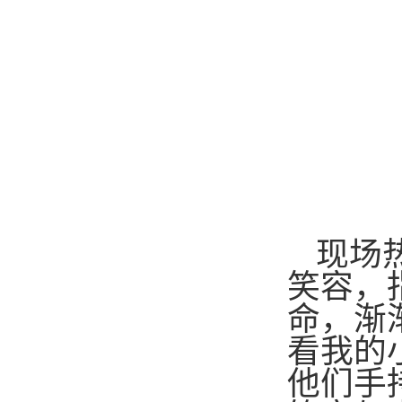
现场
笑容，
命，渐
看我的
他们手