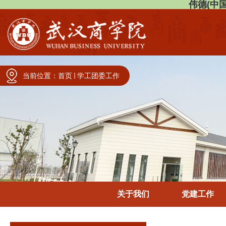
伟德(中国)
当前位置：
首页
学工团委工作
关于我们
党建工作