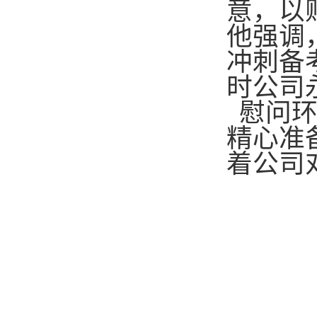
意
，以
他强调
冲刺备
时公司
慰问环
精心准
着公司