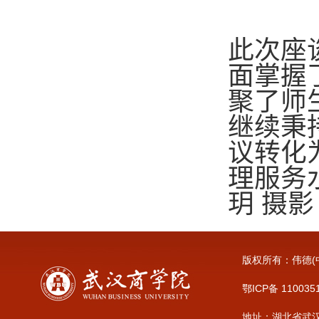
此次座
面掌握
聚了师
继续秉
议转化
理服务
玥 摄影
版权所有：伟德(中
鄂ICP备 110035
地址：湖北省武汉