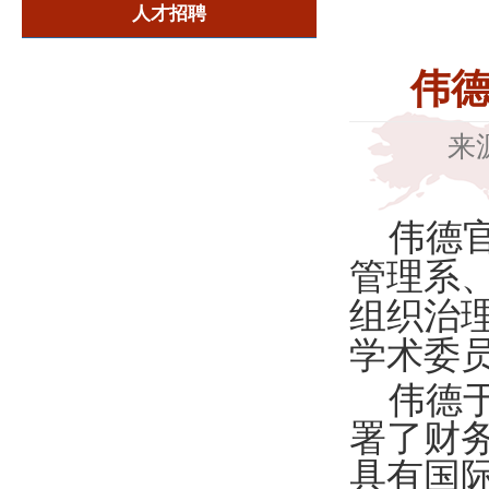
人才招聘
伟德
来
伟德官
管理系
组织治
学术委
伟德
署了财
具有国